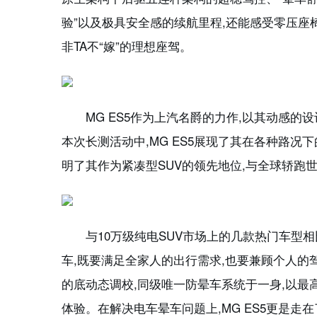
验”以及极具安全感的续航里程,还能感受零压座
非TA不“嫁”的理想座驾。
MG ES5作为上汽名爵的力作,以其动感
本次长测活动中,MG ES5展现了其在各种路况
明了其作为紧凑型SUV的领先地位,与全球轿跑
与10万级纯电SUV市场上的几款热门车型相
车,既要满足全家人的出行需求,也要兼顾个人的
的底动态调校,同级唯一防晕车系统于一身,以最
体验。在解决电车晕车问题上,MG ES5更是走