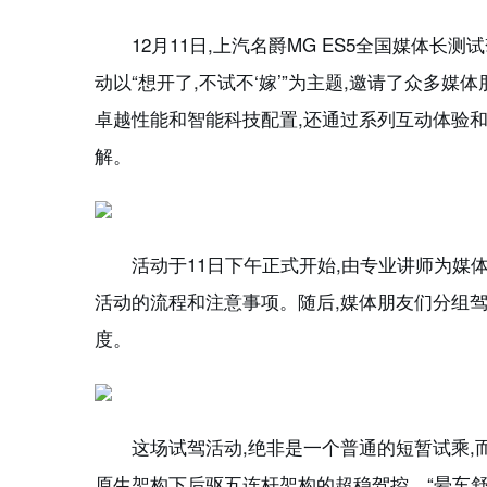
12月11日,上汽名爵MG ES5全国媒体
动以“想开了,不试不‘嫁’”为主题,邀请了众多媒体
卓越性能和智能科技配置,还通过系列互动体验
解。
活动于11日下午正式开始,由专业讲师为媒体
活动的流程和注意事项。随后,媒体朋友们分组驾
度。
这场试驾活动,绝非是一个普通的短暂试乘,而
原生架构下后驱五连杆架构的超稳驾控、“晕车舒缓