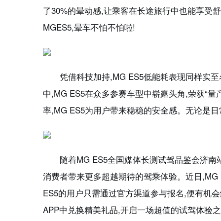
了30%的晕动感,让乘客在长途旅行中也能享受舒
MGES5,晕车不怕不怕啦!
凭借科技加持,MG ES5低能耗表现同样实
中,MG ES5在众多参赛车型中崭露头角,荣获“量
率,MG ES5为用户带来稳稳的安全感。无论是
随着MG ES5全国媒体长测试驾品鉴会济
消费者带来更多超越期待的驾乘体验。近日,MG E
ES5的用户只需通过官方渠道参与报名,便有机会解
APP中兑换精美礼品,开启一场超值的试驾体验之旅